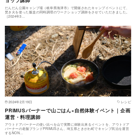
ョップ講師
だんだん公園キャンプ場（岐阜県海津市）で開催されたキャンプイベントにて、
焚き火を使った飯盒の同時調理のワークショップ講師をさせていただきました。
［2024年3…
2024年2月19日
レシピ
PRIMUSバーナーで山ごはん×自然体験イベント｜企画
運営・料理講師
アウトドアバーナーの使い比べを山で実際に体験出来るイベントを、アウトドア
バーナーの老舗ブランドPRIMUSさん、埼玉県ときがわ町でキャンプ民泊を運営
するNON…