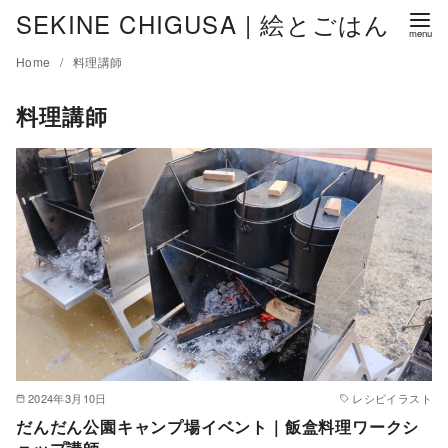
コ
SEKINE CHIGUSA | 絵とごはん
ン
Home
料理講師
テ
ン
料理講師
ツ
へ
移
動
2024年3月10日
レシピイラスト
だんだん公園キャンプ場イベント｜飯盒料理ワークシ