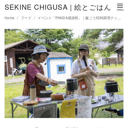
コ
SEKINE CHIGUSA | 絵とごはん
ン
Home
フード
イベント「PANDA感謝祭」｜飯ごう同時調理クッキングショーとワークショップ
テ
ン
ツ
へ
移
動